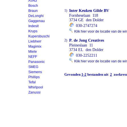
ATAG
Bosch
1)
Inter Keuken Gilde BV
Braun
Fornheselaan 118
DeLonghi
3734 GE den Dolder
Gaggenau
030-2747274
Indesit
Krups
Klik hier voor de locatie van de wi
Kupersbuschi
2)
P. de Jong Creatives
Liebherr
Pleineslaan 11
Magimix
3734 EL den Dolder
Miele
030-2252211
NEFF
Klik hier voor de locatie van de wi
Panasonic
SMEG
Siemens
Gevonden
1-2
bestanden uit
2
zoekresu
Phillips
Tefal
Whirlpool
Zanussi