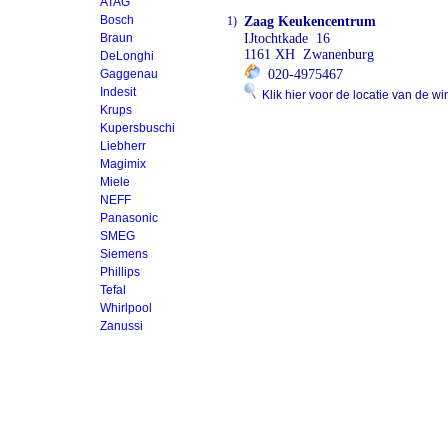
ATAG
Bosch
1)
Zaag Keukencentrum
Braun
IJtochtkade 16
1161 XH Zwanenburg
DeLonghi
Gaggenau
020-4975467
Indesit
Klik hier voor de locatie van de wi
Krups
Kupersbuschi
Liebherr
Magimix
Miele
NEFF
Panasonic
SMEG
Siemens
Phillips
Tefal
Whirlpool
Zanussi