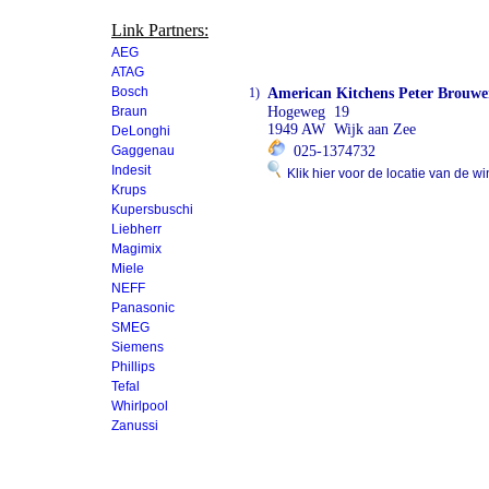
Link Partners:
AEG
ATAG
Bosch
1)
American Kitchens Peter Brouwe
Braun
Hogeweg 19
1949 AW Wijk aan Zee
DeLonghi
Gaggenau
025-1374732
Indesit
Klik hier voor de locatie van de wi
Krups
Kupersbuschi
Liebherr
Magimix
Miele
NEFF
Panasonic
SMEG
Siemens
Phillips
Tefal
Whirlpool
Zanussi