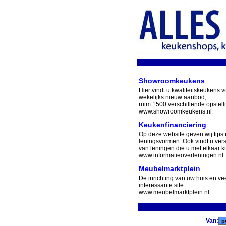
Showroomkeukens
Hier vindt u kwaliteitskeukens v
wekelijks nieuw aanbod,
ruim 1500 verschillende opstell
www.showroomkeukens.nl
Keukenfinanciering
Op deze website geven wij tips 
leningsvormen. Ook vindt u ver
van leningen die u met elkaar ku
www.informatieoverleningen.nl
Meubelmarktplein
De inrichting van uw huis en v
interessante site.
www.meubelmarktplein.nl
Van: