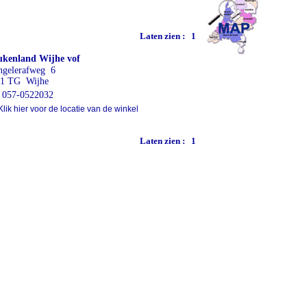
Laten zien :
1
kenland Wijhe vof
gelerafweg 6
31 TG Wijhe
057-0522032
lik hier voor de locatie van de winkel
Laten zien :
1