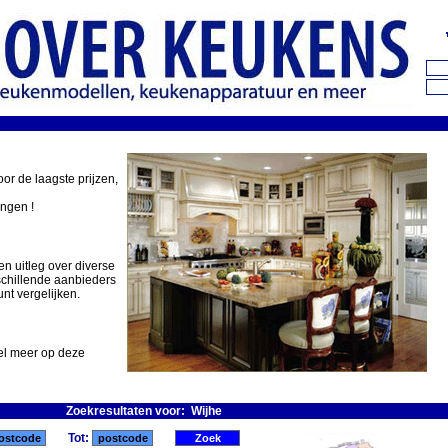
oor de laagste prijzen,
ingen !
en uitleg over diverse
schillende aanbieders
nt vergelijken.
eel meer op deze
Zoekresultaten voor: Wijhe
Tot: