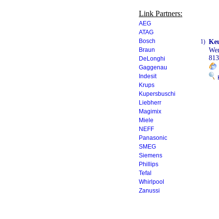
Link Partners:
AEG
ATAG
Bosch
1)
Keu
Braun
Wen
81
DeLonghi
Gaggenau
Indesit
K
Krups
Kupersbuschi
Liebherr
Magimix
Miele
NEFF
Panasonic
SMEG
Siemens
Phillips
Tefal
Whirlpool
Zanussi