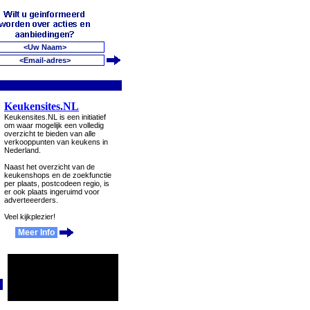
Keukensites.NL
Keukensites.NL is een initiatief
om waar mogelijk een volledig
overzicht te bieden van alle
verkooppunten van keukens in
Nederland.
Naast het overzicht van de
keukenshops en de zoekfunctie
per plaats, postcodeen regio, is
er ook plaats ingeruimd voor
adverteeerders.
Veel kijkplezier!
Meer Info