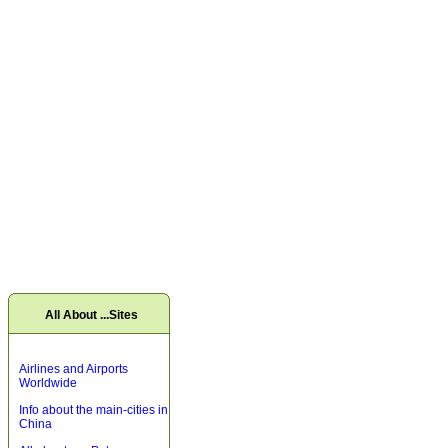
All About ...Sites
Airlines and Airports
Worldwide
Info about the main-cities in
China