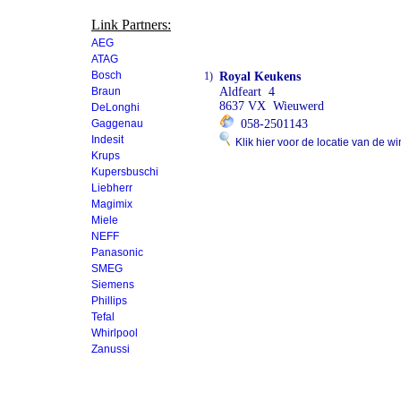
Link Partners:
AEG
ATAG
Bosch
1)
Royal Keukens
Braun
Aldfeart 4
8637 VX Wieuwerd
DeLonghi
Gaggenau
058-2501143
Indesit
Klik hier voor de locatie van de wi
Krups
Kupersbuschi
Liebherr
Magimix
Miele
NEFF
Panasonic
SMEG
Siemens
Phillips
Tefal
Whirlpool
Zanussi