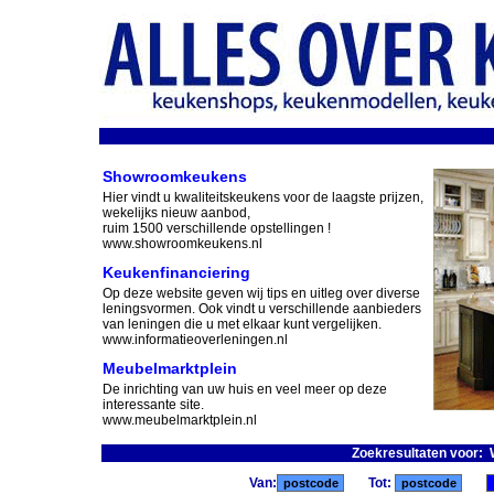
Showroomkeukens
Hier vindt u kwaliteitskeukens voor de laagste prijzen,
wekelijks nieuw aanbod,
ruim 1500 verschillende opstellingen !
www.showroomkeukens.nl
Keukenfinanciering
Op deze website geven wij tips en uitleg over diverse
leningsvormen. Ook vindt u verschillende aanbieders
van leningen die u met elkaar kunt vergelijken.
www.informatieoverleningen.nl
Meubelmarktplein
De inrichting van uw huis en veel meer op deze
interessante site.
www.meubelmarktplein.nl
Zoekresultaten voor:
Van:
Tot: