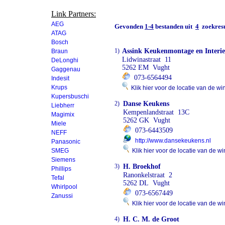
Link Partners:
AEG
Gevonden
1-4
bestanden uit
4
zoekresu
ATAG
Bosch
1)
Assink Keukenmontage en Interi
Braun
Lidwinastraat 11
DeLonghi
5262 EM Vught
Gaggenau
073-6564494
Indesit
Krups
Klik hier voor de locatie van de wi
Kupersbuschi
2)
Danse Keukens
Liebherr
Kempenlandstraat 13C
Magimix
5262 GK Vught
Miele
073-6443509
NEFF
http://www.dansekeukens.nl
Panasonic
SMEG
Klik hier voor de locatie van de wi
Siemens
3)
H. Broekhof
Phillips
Ranonkelstraat 2
Tefal
5262 DL Vught
Whirlpool
073-6567449
Zanussi
Klik hier voor de locatie van de wi
4)
H. C. M. de Groot