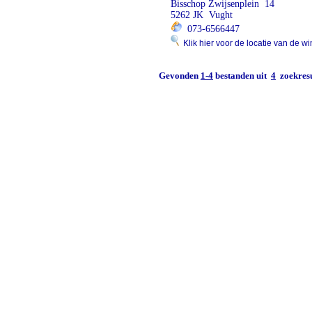
Bisschop Zwijsenplein 14
5262 JK Vught
073-6566447
Klik hier voor de locatie van de wi
Gevonden
1-4
bestanden uit
4
zoekresu