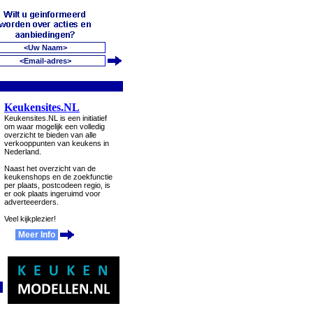
Keukensites.NL
Keukensites.NL is een initiatief
om waar mogelijk een volledig
overzicht te bieden van alle
verkooppunten van keukens in
Nederland.
Naast het overzicht van de
keukenshops en de zoekfunctie
per plaats, postcodeen regio, is
er ook plaats ingeruimd voor
adverteeerders.
Veel kijkplezier!
Meer Info