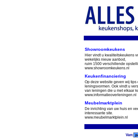
Showroomkeukens
Hier vindt u kwaliteitskeukens v
wekelijks nieuw aanbod,
ruim 1500 verschillende opstell
www.showroomkeukens.nl
Keukenfinanciering
Op deze website geven wij tips 
leningsvormen. Ook vindt u ver
van leningen die u met elkaar ku
www.informatieoverleningen.nl
Meubelmarktplein
De inrichting van uw huis en v
interessante site.
www.meubelmarktplein.nl
Van: