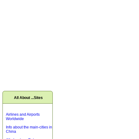
All About ...Sites
Airlines and Airports
Worldwide
Info about the main-cities in
China