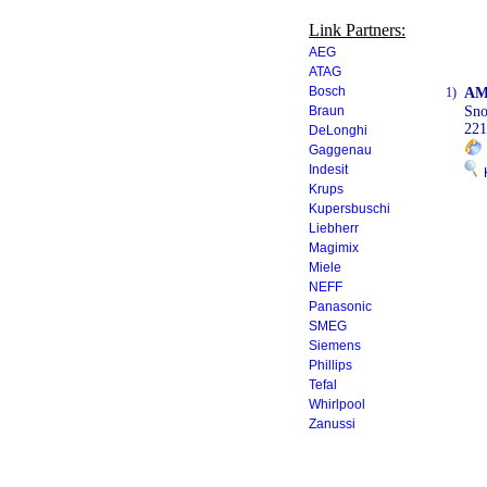
Link Partners:
AEG
ATAG
Bosch
1)
AM
Braun
Sno
221
DeLonghi
Gaggenau
Indesit
K
Krups
Kupersbuschi
Liebherr
Magimix
Miele
NEFF
Panasonic
SMEG
Siemens
Phillips
Tefal
Whirlpool
Zanussi