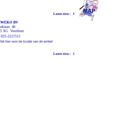
Laten zien :
1
WEKO BV
eklaan 46
5 XG Voorhout
025-2221512
lik hier voor de locatie van de winkel
Laten zien :
1