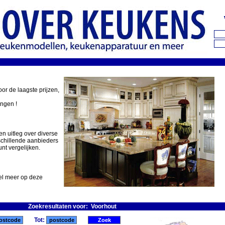
oor de laagste prijzen,
ingen !
en uitleg over diverse
schillende aanbieders
nt vergelijken.
eel meer op deze
Zoekresultaten voor: Voorhout
Tot: