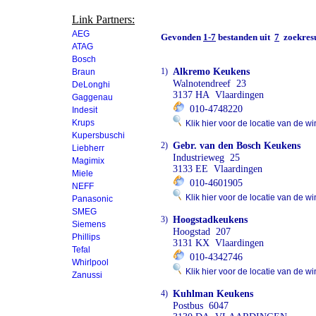
Link Partners:
AEG
Gevonden
1-7
bestanden uit
7
zoekresu
ATAG
Bosch
1)
Alkremo Keukens
Braun
Walnotendreef 23
DeLonghi
3137 HA Vlaardingen
Gaggenau
010-4748220
Indesit
Krups
Klik hier voor de locatie van de wi
Kupersbuschi
2)
Gebr. van den Bosch Keukens
Liebherr
Industrieweg 25
Magimix
3133 EE Vlaardingen
Miele
010-4601905
NEFF
Klik hier voor de locatie van de wi
Panasonic
SMEG
3)
Hoogstadkeukens
Siemens
Hoogstad 207
Phillips
3131 KX Vlaardingen
Tefal
010-4342746
Whirlpool
Klik hier voor de locatie van de wi
Zanussi
4)
Kuhlman Keukens
Postbus 6047