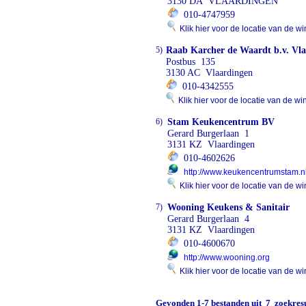
3130 DA VLAARDINGEN
010-4747959
Klik hier voor de locatie van de wi
5)
Raab Karcher de Waardt b.v. Vl
Postbus 135
3130 AC Vlaardingen
010-4342555
Klik hier voor de locatie van de wi
6)
Stam Keukencentrum BV
Gerard Burgerlaan 1
3131 KZ Vlaardingen
010-4602626
http://www.keukencentrumstam.n
Klik hier voor de locatie van de wi
7)
Wooning Keukens & Sanitair
Gerard Burgerlaan 4
3131 KZ Vlaardingen
010-4600670
http://www.wooning.org
Klik hier voor de locatie van de wi
Gevonden
1-7
bestanden uit
7
zoekresu