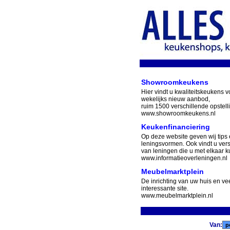
Showroomkeukens
Hier vindt u kwaliteitskeukens v
wekelijks nieuw aanbod,
ruim 1500 verschillende opstell
www.showroomkeukens.nl
Keukenfinanciering
Op deze website geven wij tips 
leningsvormen. Ook vindt u ver
van leningen die u met elkaar ku
www.informatieoverleningen.nl
Meubelmarktplein
De inrichting van uw huis en v
interessante site.
www.meubelmarktplein.nl
Van: