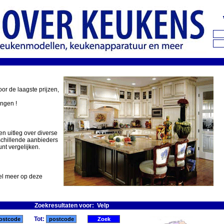
oor de laagste prijzen,
ingen !
en uitleg over diverse
schillende aanbieders
nt vergelijken.
eel meer op deze
Zoekresultaten voor: Velp
Tot: