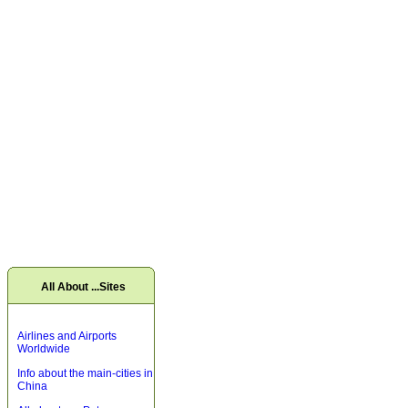
All About ...Sites
Airlines and Airports
Worldwide
Info about the main-cities in
China