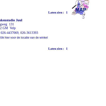
Laten zien :
1
kenstudio Juul
ugweg 131
82 GM Velp
026-4437069, 026-3613393
lik hier voor de locatie van de winkel
Laten zien :
1