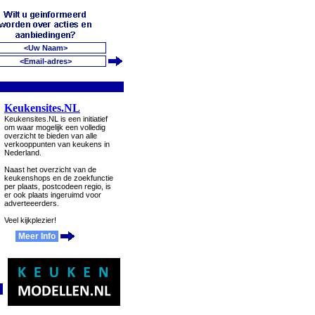
Keukensites.NL
Keukensites.NL is een initiatief
om waar mogelijk een volledig
overzicht te bieden van alle
verkooppunten van keukens in
Nederland.
Naast het overzicht van de
keukenshops en de zoekfunctie
per plaats, postcodeen regio, is
er ook plaats ingeruimd voor
adverteeerders.
Veel kijkplezier!
Meer Info