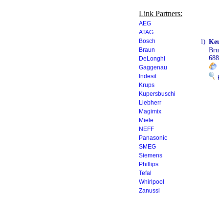
Link Partners:
AEG
ATAG
Bosch
1)
Keu
Braun
Br
68
DeLonghi
Gaggenau
Indesit
K
Krups
Kupersbuschi
Liebherr
Magimix
Miele
NEFF
Panasonic
SMEG
Siemens
Phillips
Tefal
Whirlpool
Zanussi