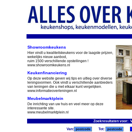
Showroomkeukens
Hier vindt u kwaliteitskeukens voor de laagste prijzen,
wekelijks nieuw aanbod,
ruim 1500 verschillende opstellingen !
www.showroomkeukens.nl
Keukenfinanciering
Op deze website geven wij tips en uitleg over diverse
leningsvormen. Ook vindt u verschillende aanbieders
van leningen die u met elkaar kunt vergelijken.
www.informatieoverleningen.nl
Meubelmarktplein
De inrichting van uw huis en veel meer op deze
interessante site.
www.meubelmarktplein.nl
Zoekresultaten voor
Van:
Tot: