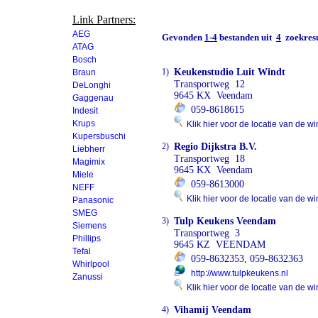
Link Partners:
AEG
Gevonden
1-4
bestanden uit
4
zoekresu
ATAG
Bosch
1)
Keukenstudio Luit Windt
Braun
Transportweg 12
DeLonghi
9645 KX Veendam
Gaggenau
059-8618615
Indesit
Krups
Klik hier voor de locatie van de wi
Kupersbuschi
2)
Regio Dijkstra B.V.
Liebherr
Transportweg 18
Magimix
9645 KX Veendam
Miele
059-8613000
NEFF
Klik hier voor de locatie van de wi
Panasonic
SMEG
3)
Tulp Keukens Veendam
Siemens
Transportweg 3
Phillips
9645 KZ VEENDAM
Tefal
059-8632353, 059-8632363
Whirlpool
http://www.tulpkeukens.nl
Zanussi
Klik hier voor de locatie van de wi
4)
Vihamij Veendam