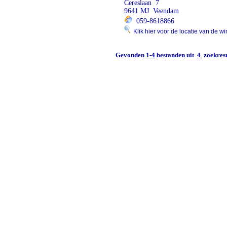
Cereslaan 7
9641 MJ Veendam
059-8618866
Klik hier voor de locatie van de wi
Gevonden
1-4
bestanden uit
4
zoekresu