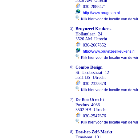
3526 AM Utrecht
030-2888471
http://www.brugman.nl
Klik hier voor de locatie van de wi
5)
Bruynzeel Keukens
Hollantlaan 24
3526 AM Utrecht
030-2667852
http://www.bruynzeelkeukens.nl
Klik hier voor de locatie van de wi
6)
Combo Design
St.-Jacobsstraat 12
3511 BS Utrecht
030-2333878
Klik hier voor de locatie van de wi
7)
De Boo Utrecht
Postbus 4066
3502 HB Utrecht
030-2547676
Klik hier voor de locatie van de wi
8)
Doe-het-Zelf-Markt
Draaiweg 101