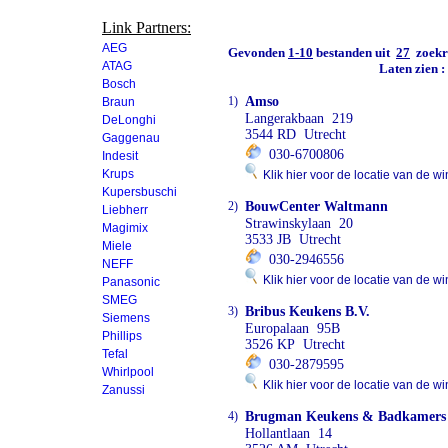
Link Partners:
AEG
Gevonden
1-10
bestanden uit
27
zoekre
ATAG
Laten zien 
Bosch
1)
Amso
Braun
Langerakbaan 219
DeLonghi
3544 RD Utrecht
Gaggenau
030-6700806
Indesit
Krups
Klik hier voor de locatie van de wi
Kupersbuschi
2)
BouwCenter Waltmann
Liebherr
Strawinskylaan 20
Magimix
3533 JB Utrecht
Miele
030-2946556
NEFF
Klik hier voor de locatie van de wi
Panasonic
SMEG
3)
Bribus Keukens B.V.
Siemens
Europalaan 95B
Phillips
3526 KP Utrecht
Tefal
030-2879595
Whirlpool
Klik hier voor de locatie van de wi
Zanussi
4)
Brugman Keukens & Badkamers
Hollantlaan 14