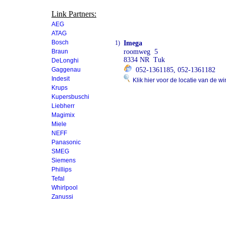
Link Partners:
AEG
ATAG
Bosch
1)
Imega
Braun
roomweg 5
8334 NR Tuk
DeLonghi
Gaggenau
052-1361185, 052-1361182
Indesit
Klik hier voor de locatie van de wi
Krups
Kupersbuschi
Liebherr
Magimix
Miele
NEFF
Panasonic
SMEG
Siemens
Phillips
Tefal
Whirlpool
Zanussi