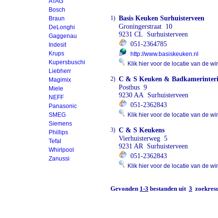
ATAG
Bosch
1)
Basis Keuken Surhuisterveen
Braun
Groningerstraat 10
DeLonghi
9231 CL Surhuisterveen
Gaggenau
051-2364785
Indesit
Krups
http://www.basiskeuken.nl
Kupersbuschi
Klik hier voor de locatie van de wi
Liebherr
2)
C & S Keuken & Badkamerinteri
Magimix
Postbus 9
Miele
9230 AA Surhuisterveen
NEFF
051-2362843
Panasonic
SMEG
Klik hier voor de locatie van de wi
Siemens
3)
C & S Keukens
Phillips
Vierhuisterweg 5
Tefal
9231 AR Surhuisterveen
Whirlpool
051-2362843
Zanussi
Klik hier voor de locatie van de wi
Gevonden
1-3
bestanden uit
3
zoekresu