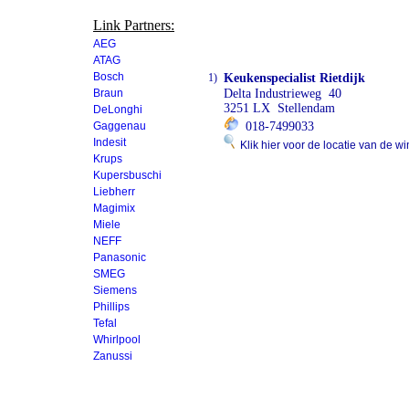
Link Partners:
AEG
ATAG
Bosch
1)
Keukenspecialist Rietdijk
Braun
Delta Industrieweg 40
3251 LX Stellendam
DeLonghi
Gaggenau
018-7499033
Indesit
Klik hier voor de locatie van de wi
Krups
Kupersbuschi
Liebherr
Magimix
Miele
NEFF
Panasonic
SMEG
Siemens
Phillips
Tefal
Whirlpool
Zanussi