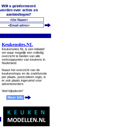
Keukensites.NL
Keukensites.NL is een initiatief
om waar mogelijk een volledig
overzicht te bieden van alle
verkooppunten van keukens in
Nederland.
Naast het overzicht van de
keukenshops en de zoekfunctie
per plaats, postcodeen regio, is
er ook plaats ingeruimd voor
adverteeerders.
Veel kijkplezier!
Meer Info