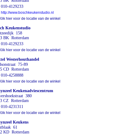
3 BK Rotterdam
010-4129233
http://www.boschkeukenstudio.nl
lik hier voor de locatie van de winkel
ch Keukenstudio
tzeedijk 158
3 BK Rotterdam
010-4129233
lik hier voor de locatie van de winkel
tel Westerhouthandel
sonstraat 75-89
5 CD Rotterdam
010-4258888
lik hier voor de locatie van de winkel
ynzeel Keukenadviescentrum
ershoekstraat 380
3 CZ Rotterdam
010-4231311
lik hier voor de locatie van de winkel
ynzeel Keukens
tblaak 61
2 KD Rotterdam