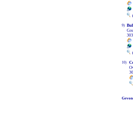
K
9)
Bul
Gou
303
K
10)
C
Ov
3
Gevon