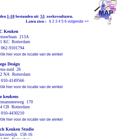
den
1-10
bestanden uit
53
zoekresultaten.
Laten zien :
1
2
3
4
5
6
volgende
>>
C Keuken
ntuurbaan 213A
1 KC Rotterdam
062-9101794
lik hier voor de locatie van de winkel
ego Design
na-zuid 26
2 NA Rotterdam
010-4149566
lik hier voor de locatie van de winkel
o keukens
emanssteeweg 170
4 CB Rotterdam
010-4430210
lik hier voor de locatie van de winkel
ch Keuken Studio
terzeedijk 158-16