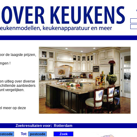
oor de laagste prijzen,
ingen !
en uitleg over diverse
schillende aanbieders
nt vergelijken.
eel meer op deze
Zoekresultaten voor: Rotterdam
Tot: