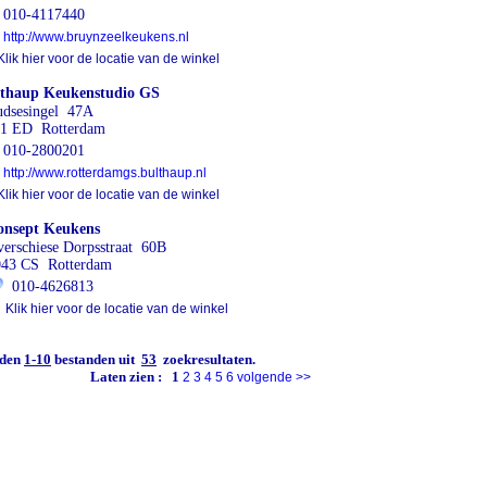
010-4117440
http://www.bruynzeelkeukens.nl
lik hier voor de locatie van de winkel
thaup Keukenstudio GS
dsesingel 47A
1 ED Rotterdam
010-2800201
http://www.rotterdamgs.bulthaup.nl
lik hier voor de locatie van de winkel
onsept Keukens
erschiese Dorpsstraat 60B
043 CS Rotterdam
010-4626813
Klik hier voor de locatie van de winkel
den
1-10
bestanden uit
53
zoekresultaten.
Laten zien :
1
2
3
4
5
6
volgende
>>