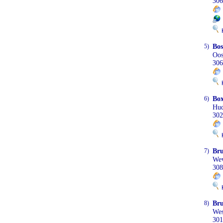
306
K
5)
Bos
Oos
306
K
6)
Box
Hud
302
K
7)
Bru
Wev
308
K
8)
Bru
Wes
301