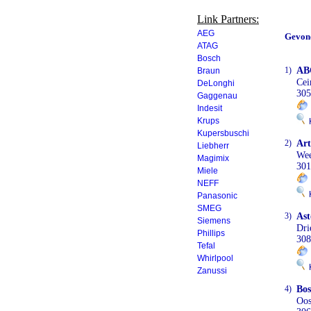
Link Partners:
AEG
Gevon
ATAG
Bosch
1)
AB
Braun
Cei
DeLonghi
305
Gaggenau
Indesit
Krups
K
Kupersbuschi
2)
Art
Liebherr
Wee
Magimix
301
Miele
NEFF
K
Panasonic
SMEG
3)
Ast
Siemens
Dri
Phillips
308
Tefal
Whirlpool
K
Zanussi
4)
Bos
Oos