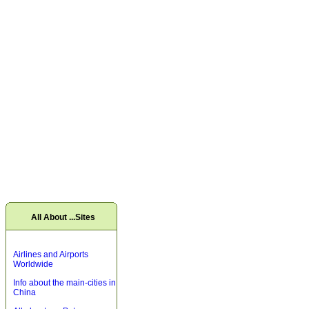
All About ...Sites
Airlines and Airports
Worldwide
Info about the main-cities in
China