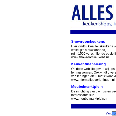
Showroomkeukens
Hier vindt u kwaliteitskeukens v
wekelijks nieuw aanbod,
ruim 1500 verschillende opstell
www.showroomkeukens.nl
Keukenfinanciering
Op deze website geven wij tips 
leningsvormen. Ook vindt u ver
van leningen die u met elkaar ku
www.informatieoverleningen.nl
Meubelmarktplein
De inrichting van uw huis en v
interessante site.
www.meubelmarktplein.nl
Van: