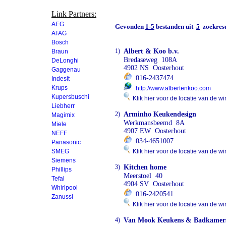
Link Partners:
AEG
Gevonden
1-5
bestanden uit
5
zoekresu
ATAG
Bosch
1)
Albert & Koo b.v.
Braun
Bredaseweg 108A
DeLonghi
4902 NS Oosterhout
Gaggenau
016-2437474
Indesit
Krups
http://www.albertenkoo.com
Kupersbuschi
Klik hier voor de locatie van de wi
Liebherr
2)
Arminho Keukendesign
Magimix
Werkmansbeemd 8A
Miele
4907 EW Oosterhout
NEFF
034-4651007
Panasonic
SMEG
Klik hier voor de locatie van de wi
Siemens
3)
Kitchen home
Phillips
Meerstoel 40
Tefal
4904 SV Oosterhout
Whirlpool
016-2420541
Zanussi
Klik hier voor de locatie van de wi
4)
Van Mook Keukens & Badkamer