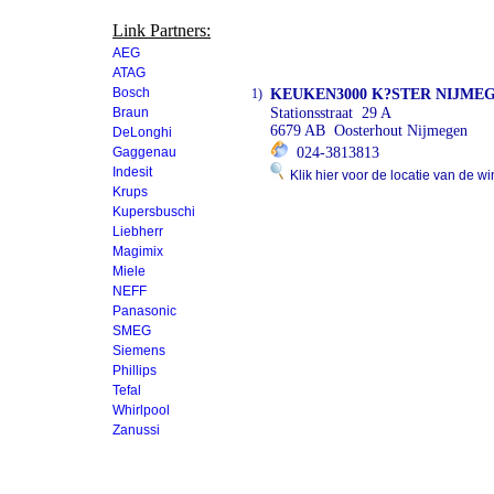
Link Partners:
AEG
ATAG
Bosch
1)
KEUKEN3000 K?STER NIJME
Braun
Stationsstraat 29 A
6679 AB Oosterhout Nijmegen
DeLonghi
Gaggenau
024-3813813
Indesit
Klik hier voor de locatie van de wi
Krups
Kupersbuschi
Liebherr
Magimix
Miele
NEFF
Panasonic
SMEG
Siemens
Phillips
Tefal
Whirlpool
Zanussi