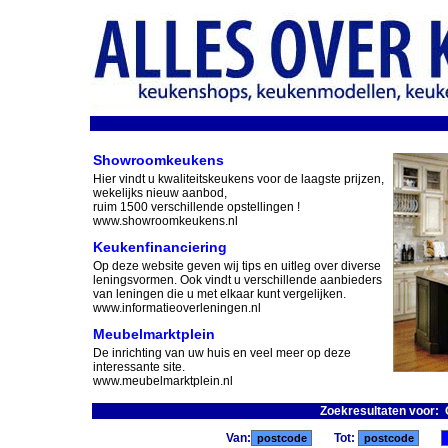
Showroomkeukens
Hier vindt u kwaliteitskeukens voor de laagste prijzen,
wekelijks nieuw aanbod,
ruim 1500 verschillende opstellingen !
www.showroomkeukens.nl
Keukenfinanciering
Op deze website geven wij tips en uitleg over diverse
leningsvormen. Ook vindt u verschillende aanbieders
van leningen die u met elkaar kunt vergelijken.
www.informatieoverleningen.nl
Meubelmarktplein
De inrichting van uw huis en veel meer op deze
interessante site.
www.meubelmarktplein.nl
Zoekresultaten voor:
Van:
Tot: