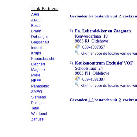
Link Partners:
AEG
Gevonden
1-2
bestanden uit
2
zoekresu
ATAG
Bosch
1)
Fa. Leijendekker en Zaagman
Braun
Kenwerderlaan 19
DeLonghi
9883 RJ Oldehove
Gaggenau
059-4597057
Indesit
Krups
Klik hier voor de locatie van de wi
Kupersbuschi
2)
Keukencentrum Exclusief VOF
Liebherr
Schoolstraat 24
Magimix
9883 PH Oldehove
Miele
059-4591897
NEFF
Klik hier voor de locatie van de wi
Panasonic
SMEG
Siemens
Gevonden
1-2
bestanden uit
2
zoekresu
Phillips
Tefal
Whirlpool
Zanussi