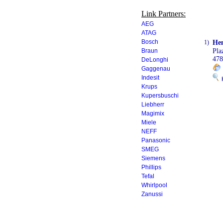
Link Partners:
AEG
ATAG
Bosch
1)
Hen
Braun
Pla
478
DeLonghi
Gaggenau
Indesit
K
Krups
Kupersbuschi
Liebherr
Magimix
Miele
NEFF
Panasonic
SMEG
Siemens
Phillips
Tefal
Whirlpool
Zanussi