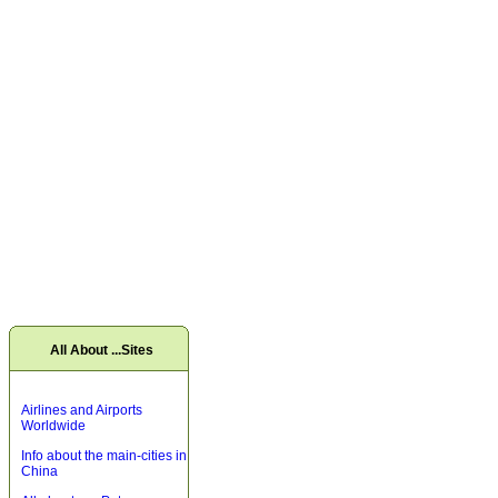
All About ...Sites
Airlines and Airports
Worldwide
Info about the main-cities in
China