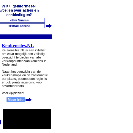
Keukensites.NL
Keukensites.NL is een initiatief
om waar mogelijk een volledig
overzicht te bieden van alle
verkooppunten van keukens in
Nederland.
Naast het overzicht van de
keukenshops en de zoekfunctie
per plaats, postcodeen regio, is
er ook plaats ingeruimd voor
adverteeerders.
Veel kijkplezier!
Meer Info