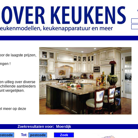
oor de laagste prijzen,
ingen !
en uitleg over diverse
schillende aanbieders
nt vergelijken.
eel meer op deze
Zoekresultaten voor: Moerdijk
Tot: