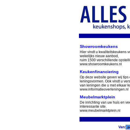
Showroomkeukens
Hier vindt u kwaliteitskeukens v
wekelijks nieuw aanbod,
ruim 1500 verschillende opstell
www.showroomkeukens.nl
Keukenfinanciering
Op deze website geven wij tips 
leningsvormen. Ook vindt u ver
van leningen die u met elkaar ku
www.informatieoverleningen.nl
Meubelmarktplein
De inrichting van uw huis en v
interessante site.
www.meubelmarktplein.nl
Van: