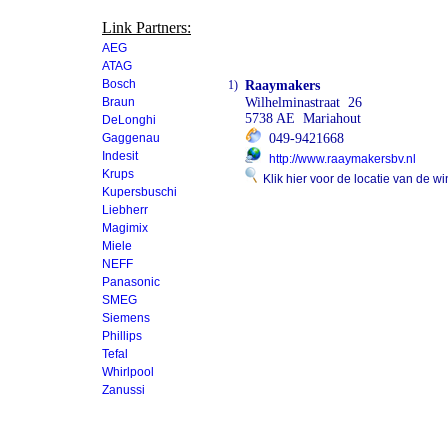
Link Partners:
AEG
ATAG
Bosch
1)
Raaymakers
Braun
Wilhelminastraat 26
5738 AE Mariahout
DeLonghi
Gaggenau
049-9421668
Indesit
http://www.raaymakersbv.nl
Krups
Klik hier voor de locatie van de wi
Kupersbuschi
Liebherr
Magimix
Miele
NEFF
Panasonic
SMEG
Siemens
Phillips
Tefal
Whirlpool
Zanussi