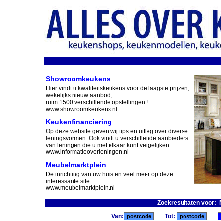
Showroomkeukens
Hier vindt u kwaliteitskeukens voor de laagste prijzen,
wekelijks nieuw aanbod,
ruim 1500 verschillende opstellingen !
www.showroomkeukens.nl
Keukenfinanciering
Op deze website geven wij tips en uitleg over diverse
leningsvormen. Ook vindt u verschillende aanbieders
van leningen die u met elkaar kunt vergelijken.
www.informatieoverleningen.nl
Meubelmarktplein
De inrichting van uw huis en veel meer op deze
interessante site.
www.meubelmarktplein.nl
Zoekresultaten voor: 
Van:
Tot: