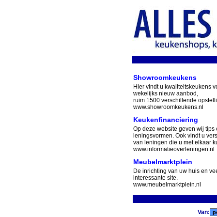
Showroomkeukens
Hier vindt u kwaliteitskeukens v
wekelijks nieuw aanbod,
ruim 1500 verschillende opstell
www.showroomkeukens.nl
Keukenfinanciering
Op deze website geven wij tips 
leningsvormen. Ook vindt u ver
van leningen die u met elkaar ku
www.informatieoverleningen.nl
Meubelmarktplein
De inrichting van uw huis en v
interessante site.
www.meubelmarktplein.nl
Van: