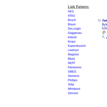
Link Partners:
AEG
ATAG
Bosch
1)
Jan
Braun
Ry
626
DeLonghi
Gaggenau
Indesit
K
Krups
Kupersbuschi
Liebherr
Magimix
Miele
NEFF
Panasonic
SMEG
Siemens
Phillips
Tefal
Whirlpool
Zanussi