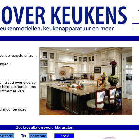
oor de laagste prijzen,
ingen !
en uitleg over diverse
schillende aanbieders
nt vergelijken.
eel meer op deze
Zoekresultaten voor: Margraten
Tot: