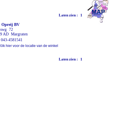
Laten zien :
1
 Opreij BV
kswg 72
9 AD Margraten
043-4581541
lik hier voor de locatie van de winkel
Laten zien :
1