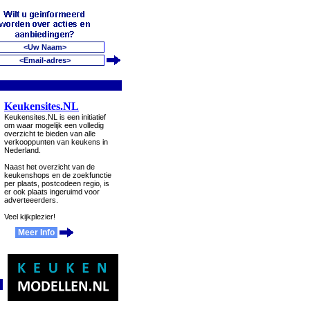
Keukensites.NL
Keukensites.NL is een initiatief
om waar mogelijk een volledig
overzicht te bieden van alle
verkooppunten van keukens in
Nederland.
Naast het overzicht van de
keukenshops en de zoekfunctie
per plaats, postcodeen regio, is
er ook plaats ingeruimd voor
adverteeerders.
Veel kijkplezier!
Meer Info