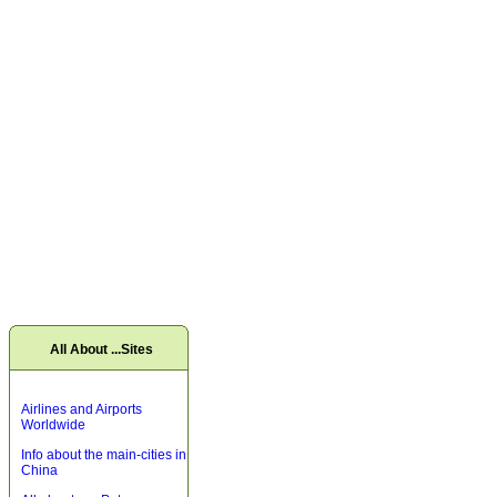
All About ...Sites
Airlines and Airports
Worldwide
Info about the main-cities in
China