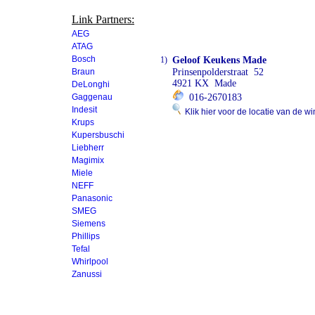
Link Partners:
AEG
ATAG
Bosch
1)
Geloof Keukens Made
Braun
Prinsenpolderstraat 52
4921 KX Made
DeLonghi
Gaggenau
016-2670183
Indesit
Klik hier voor de locatie van de wi
Krups
Kupersbuschi
Liebherr
Magimix
Miele
NEFF
Panasonic
SMEG
Siemens
Phillips
Tefal
Whirlpool
Zanussi