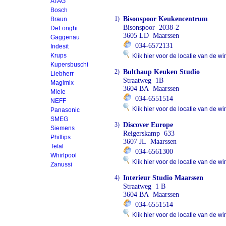
ATAG
Bosch
1)
Bisonspoor Keukencentrum
Braun
Bisonspoor 2038-2
DeLonghi
3605 LD Maarssen
Gaggenau
034-6572131
Indesit
Krups
Klik hier voor de locatie van de wi
Kupersbuschi
2)
Bulthaup Keuken Studio
Liebherr
Straatweg 1B
Magimix
3604 BA Maarssen
Miele
034-6551514
NEFF
Klik hier voor de locatie van de wi
Panasonic
SMEG
3)
Discover Europe
Siemens
Reigerskamp 633
Phillips
3607 JL Maarssen
Tefal
034-6561300
Whirlpool
Klik hier voor de locatie van de wi
Zanussi
4)
Interieur Studio Maarssen
Straatweg 1 B
3604 BA Maarssen
034-6551514
Klik hier voor de locatie van de wi