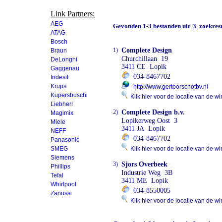
Link Partners:
AEG
Gevonden
1-3
bestanden uit
3
zoekresu
ATAG
Bosch
1)
Complete Design
Braun
Churchillaan 19
DeLonghi
3411 CE Lopik
Gaggenau
034-8467702
Indesit
Krups
http://www.gertoorschotbv.nl
Kupersbuschi
Klik hier voor de locatie van de wi
Liebherr
2)
Complete Design b.v.
Magimix
Lopikerweg Oost 3
Miele
3411 JA Lopik
NEFF
034-8467702
Panasonic
SMEG
Klik hier voor de locatie van de wi
Siemens
3)
Sjors Overbeek
Phillips
Industrie Weg 3B
Tefal
3411 ME Lopik
Whirlpool
034-8550005
Zanussi
Klik hier voor de locatie van de wi