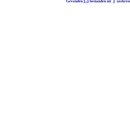
Gevonden
1-3
bestanden uit
3
zoekresu