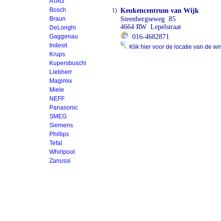
ATAG
Bosch
1)
Keukencentrum van Wijk
Braun
Steenbergseweg 85
4664 RW Lepelstraat
DeLonghi
Gaggenau
016-4682871
Indesit
Klik hier voor de locatie van de wi
Krups
Kupersbuschi
Liebherr
Magimix
Miele
NEFF
Panasonic
SMEG
Siemens
Phillips
Tefal
Whirlpool
Zanussi