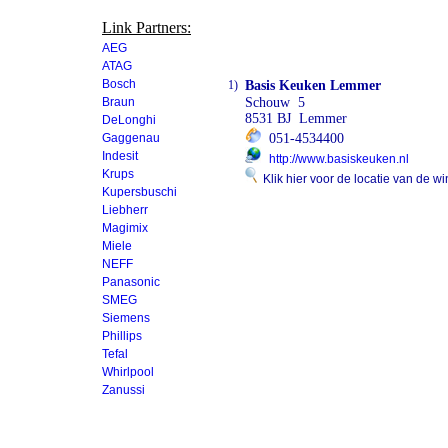
Link Partners:
AEG
ATAG
Bosch
1)
Basis Keuken Lemmer
Braun
Schouw 5
8531 BJ Lemmer
DeLonghi
Gaggenau
051-4534400
Indesit
http://www.basiskeuken.nl
Krups
Klik hier voor de locatie van de wi
Kupersbuschi
Liebherr
Magimix
Miele
NEFF
Panasonic
SMEG
Siemens
Phillips
Tefal
Whirlpool
Zanussi