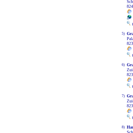
Sc
824
K
5)
Gra
Pal
823
K
6)
Gra
Zui
823
K
7)
Gra
Zui
823
K
8)
Har
Sc