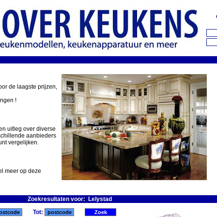
oor de laagste prijzen,
ingen !
en uitleg over diverse
schillende aanbieders
nt vergelijken.
eel meer op deze
Zoekresultaten voor: Lelystad
Tot: