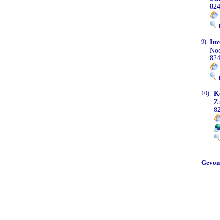
824
K
9)
Inz
Noo
824
K
10)
K
Zu
8
Gevon