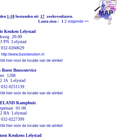
den
1-10
bestanden uit
17
zoekresultaten.
Laten zien :
1
2
volgende
>>
is Keuken Lelystad
lkweg 20-09
3 PN Lelystad
032-0260629
http://www.basiskeuken.nl
lik hier voor de locatie van de winkel
 Roest Bouwservice
ter 1208
2 JA Lelystad
032-0251139
lik hier voor de locatie van de winkel
ELAND Kamphuis
penaar 01-06
2 BA Lelystad
032-0227399
lik hier voor de locatie van de winkel
mon Keukens Lelystad