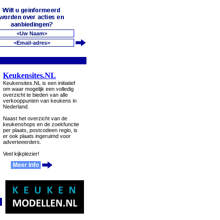
Keukensites.NL
Keukensites.NL is een initiatief
om waar mogelijk een volledig
overzicht te bieden van alle
verkooppunten van keukens in
Nederland.
Naast het overzicht van de
keukenshops en de zoekfunctie
per plaats, postcodeen regio, is
er ook plaats ingeruimd voor
adverteeerders.
Veel kijkplezier!
Meer Info