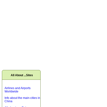
All About ...Sites
Airlines and Airports
Worldwide
Info about the main-cities in
China