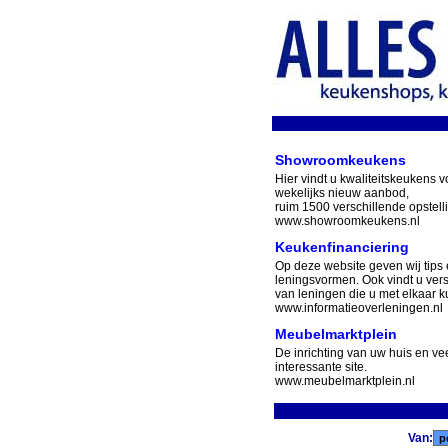
Showroomkeukens
Hier vindt u kwaliteitskeukens v
wekelijks nieuw aanbod,
ruim 1500 verschillende opstell
www.showroomkeukens.nl
Keukenfinanciering
Op deze website geven wij tips 
leningsvormen. Ook vindt u ver
van leningen die u met elkaar ku
www.informatieoverleningen.nl
Meubelmarktplein
De inrichting van uw huis en v
interessante site.
www.meubelmarktplein.nl
Van: