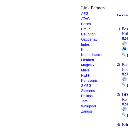
Link Partners:
AEG
Gevon
ATAG
Bosch
1)
Bas
Braun
Ko
DeLonghi
824
Gaggenau
Indesit
Krups
Kupersbuschi
K
Liebherr
2)
Ben
Magimix
Bot
Miele
823
NEFF
Panasonic
SMEG
K
Siemens
3)
DO
Phillips
Kem
Tefal
824
Whirlpool
Zanussi
K
4)
Ed