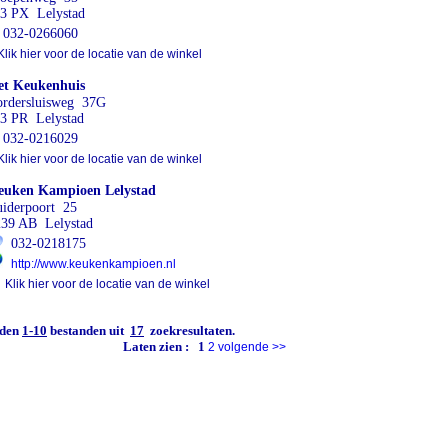
3 PX Lelystad
032-0266060
lik hier voor de locatie van de winkel
et Keukenhuis
rdersluisweg 37G
3 PR Lelystad
032-0216029
lik hier voor de locatie van de winkel
euken Kampioen Lelystad
iderpoort 25
239 AB Lelystad
032-0218175
http://www.keukenkampioen.nl
Klik hier voor de locatie van de winkel
den
1-10
bestanden uit
17
zoekresultaten.
Laten zien :
1
2
volgende
>>