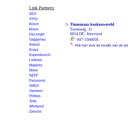
Link Partners:
AEG
ATAG
Bosch
1)
Tinnemans keukenwereld
Braun
Torenweg 11
6014 DE Ittervoort
DeLonghi
Gaggenau
047-5566050
Indesit
Klik hier voor de locatie van de wi
Krups
Kupersbuschi
Liebherr
Magimix
Miele
NEFF
Panasonic
SMEG
Siemens
Phillips
Tefal
Whirlpool
Zanussi