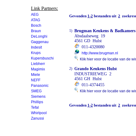
Link Partners:
AEG
Gevonden
1-2
bestanden uit
2
zoekresu
ATAG
Bosch
1)
Brugman Keukens & Badkamers
Braun
Absdaalseweg 19
DeLonghi
4561 GD Hulst
Gaggenau
011-4320080
Indesit
Krups
http://www.brugman.nl
Kupersbuschi
Klik hier voor de locatie van de wi
Liebherr
2)
Grando Keukens Hulst
Magimix
INDUSTRIEWEG 2
Miele
4561 GH Hulst
NEFF
011-4374455
Panasonic
SMEG
Klik hier voor de locatie van de wi
Siemens
Phillips
Gevonden
1-2
bestanden uit
2
zoekresu
Tefal
Whirlpool
Zanussi