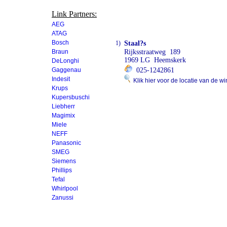
Link Partners:
AEG
ATAG
Bosch
1)
Staal?s
Braun
Rijksstraatweg 189
1969 LG Heemskerk
DeLonghi
Gaggenau
025-1242861
Indesit
Klik hier voor de locatie van de wi
Krups
Kupersbuschi
Liebherr
Magimix
Miele
NEFF
Panasonic
SMEG
Siemens
Phillips
Tefal
Whirlpool
Zanussi