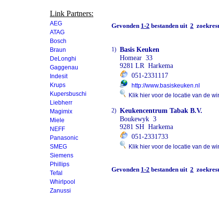
Link Partners:
AEG
Gevonden
1-2
bestanden uit
2
zoekresu
ATAG
Bosch
1)
Basis Keuken
Braun
Homear 33
DeLonghi
9281 LR Harkema
Gaggenau
051-2331117
Indesit
Krups
http://www.basiskeuken.nl
Kupersbuschi
Klik hier voor de locatie van de wi
Liebherr
2)
Keukencentrum Tabak B.V.
Magimix
Boukewyk 3
Miele
9281 SH Harkema
NEFF
051-2331733
Panasonic
SMEG
Klik hier voor de locatie van de wi
Siemens
Phillips
Gevonden
1-2
bestanden uit
2
zoekresu
Tefal
Whirlpool
Zanussi