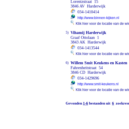
Lorentzstraat 15
3846 AV Harderwijk
034-1410414
http://www.binnen-kijken.nl
Klik hier voor de locatie van de wi
5)
Vihamij Harderwijk
Graaf Ottolaan 1
3843 AK Harderwijk
034-1413544
Klik hier voor de locatie van de wi
6)
Willem Smit Keukens en Kasten
Fahrenheitstraat 54
3846 CD Harderwijk
034-1429696
http://www.smit-keukens.nl
Klik hier voor de locatie van de wi
Gevonden
1-6
bestanden uit
6
zoekresu