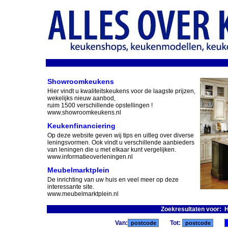
Showroomkeukens
Hier vindt u kwaliteitskeukens voor de laagste prijzen,
wekelijks nieuw aanbod,
ruim 1500 verschillende opstellingen !
www.showroomkeukens.nl
Keukenfinanciering
Op deze website geven wij tips en uitleg over diverse
leningsvormen. Ook vindt u verschillende aanbieders
van leningen die u met elkaar kunt vergelijken.
www.informatieoverleningen.nl
Meubelmarktplein
De inrichting van uw huis en veel meer op deze
interessante site.
www.meubelmarktplein.nl
Zoekresultaten voor: 
Van:
Tot: