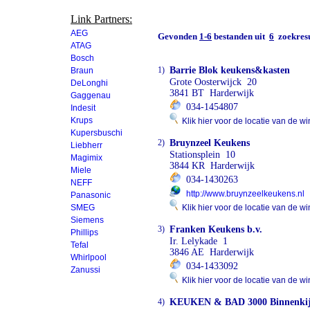
Link Partners:
AEG
Gevonden
1-6
bestanden uit
6
zoekresu
ATAG
Bosch
1)
Barrie Blok keukens&kasten
Braun
Grote Oosterwijck 20
DeLonghi
3841 BT Harderwijk
Gaggenau
034-1454807
Indesit
Krups
Klik hier voor de locatie van de wi
Kupersbuschi
2)
Bruynzeel Keukens
Liebherr
Stationsplein 10
Magimix
3844 KR Harderwijk
Miele
034-1430263
NEFF
http://www.bruynzeelkeukens.nl
Panasonic
SMEG
Klik hier voor de locatie van de wi
Siemens
3)
Franken Keukens b.v.
Phillips
Ir. Lelykade 1
Tefal
3846 AE Harderwijk
Whirlpool
034-1433092
Zanussi
Klik hier voor de locatie van de wi
4)
KEUKEN & BAD 3000 Binnenki