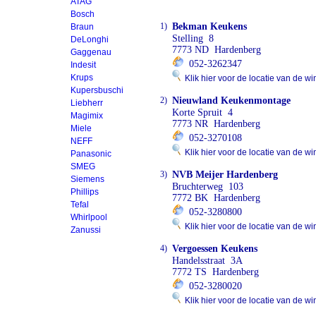
ATAG
Bosch
1)
Bekman Keukens
Braun
Stelling 8
DeLonghi
7773 ND Hardenberg
Gaggenau
052-3262347
Indesit
Krups
Klik hier voor de locatie van de wi
Kupersbuschi
2)
Nieuwland Keukenmontage
Liebherr
Korte Spruit 4
Magimix
7773 NR Hardenberg
Miele
052-3270108
NEFF
Klik hier voor de locatie van de wi
Panasonic
SMEG
3)
NVB Meijer Hardenberg
Siemens
Bruchterweg 103
Phillips
7772 BK Hardenberg
Tefal
052-3280800
Whirlpool
Klik hier voor de locatie van de wi
Zanussi
4)
Vergoessen Keukens
Handelsstraat 3A
7772 TS Hardenberg
052-3280020
Klik hier voor de locatie van de wi