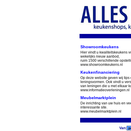
Showroomkeukens
Hier vindt u kwaliteitskeukens v
wekelijks nieuw aanbod,
ruim 1500 verschillende opstell
www.showroomkeukens.nl
Keukenfinanciering
Op deze website geven wij tips 
leningsvormen. Ook vindt u ver
van leningen die u met elkaar ku
www.informatieoverleningen.nl
Meubelmarktplein
De inrichting van uw huis en v
interessante site.
www.meubelmarktplein.nl
Van: