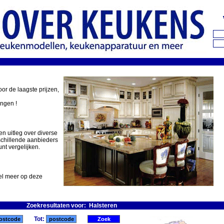
oor de laagste prijzen,
ingen !
en uitleg over diverse
schillende aanbieders
nt vergelijken.
eel meer op deze
Zoekresultaten voor: Halsteren
Tot: