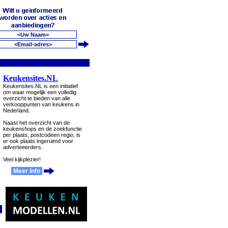
Keukensites.NL
Keukensites.NL is een initiatief
om waar mogelijk een volledig
overzicht te bieden van alle
verkooppunten van keukens in
Nederland.
Naast het overzicht van de
keukenshops en de zoekfunctie
per plaats, postcodeen regio, is
er ook plaats ingeruimd voor
adverteeerders.
Veel kijkplezier!
Meer Info