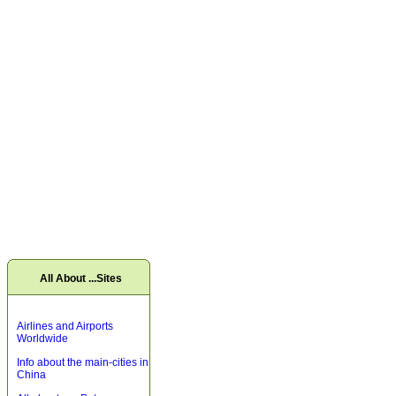
All About ...Sites
Airlines and Airports
Worldwide
Info about the main-cities in
China