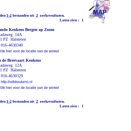
den
1-2
bestanden uit
2
zoekresultaten.
Laten zien :
1
ando Keukens Bergen op Zoom
nadaweg 14A
1 PZ Halsteren
016-4630340
lik hier voor de locatie van de winkel
 de Breevaart Keukens
nadaweg 12A
1 PZ Halsteren
016-4630329
http://vdbkeukens.nl
lik hier voor de locatie van de winkel
den
1-2
bestanden uit
2
zoekresultaten.
Laten zien :
1