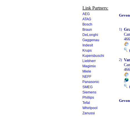
Link Partners:
AEG
Gevon
ATAG
Bosch
1)
Gr
Braun
Ca
DeLonghi
466
Gaggenau
Indesit
Krups
K
Kupersbuschi
2)
Van
Liebherr
Ca
Magimix
466
Miele
NEFF
Panasonic
SMEG
K
Siemens
Phillips
Gevon
Tefal
Whirlpool
Zanussi