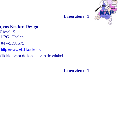
Laten zien :
1
tjens Keuken Design
Giesel 9
1 PG Haelen
047-5591575
http://www.vkd-keukens.nl
lik hier voor de locatie van de winkel
Laten zien :
1