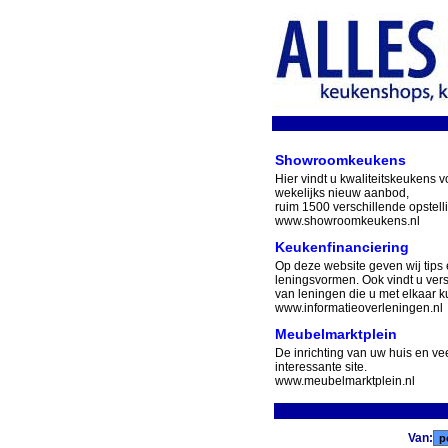
Showroomkeukens
Hier vindt u kwaliteitskeukens v
wekelijks nieuw aanbod,
ruim 1500 verschillende opstell
www.showroomkeukens.nl
Keukenfinanciering
Op deze website geven wij tips 
leningsvormen. Ook vindt u ver
van leningen die u met elkaar ku
www.informatieoverleningen.nl
Meubelmarktplein
De inrichting van uw huis en v
interessante site.
www.meubelmarktplein.nl
Van: