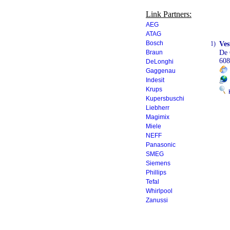
Link Partners:
AEG
ATAG
Bosch
1)
Ves
Braun
De 
608
DeLonghi
Gaggenau
Indesit
Krups
K
Kupersbuschi
Liebherr
Magimix
Miele
NEFF
Panasonic
SMEG
Siemens
Phillips
Tefal
Whirlpool
Zanussi