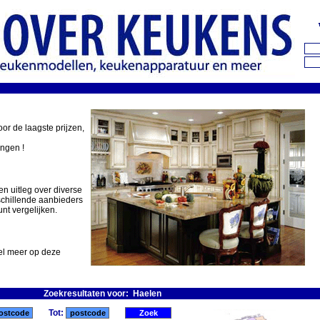
oor de laagste prijzen,
ingen !
en uitleg over diverse
schillende aanbieders
nt vergelijken.
eel meer op deze
Zoekresultaten voor: Haelen
Tot: