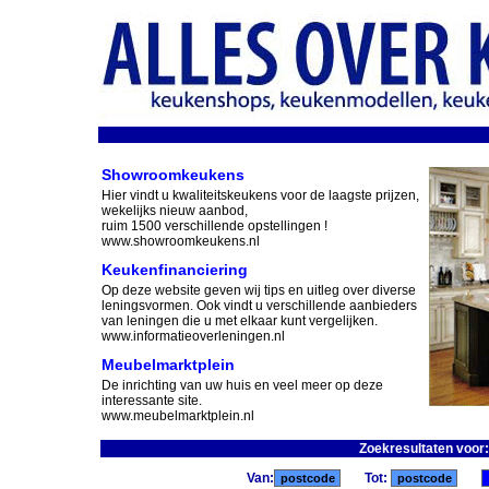
Showroomkeukens
Hier vindt u kwaliteitskeukens voor de laagste prijzen,
wekelijks nieuw aanbod,
ruim 1500 verschillende opstellingen !
www.showroomkeukens.nl
Keukenfinanciering
Op deze website geven wij tips en uitleg over diverse
leningsvormen. Ook vindt u verschillende aanbieders
van leningen die u met elkaar kunt vergelijken.
www.informatieoverleningen.nl
Meubelmarktplein
De inrichting van uw huis en veel meer op deze
interessante site.
www.meubelmarktplein.nl
Zoekresultaten voor
Van:
Tot: