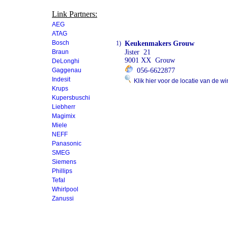
Link Partners:
AEG
ATAG
Bosch
1)
Keukenmakers Grouw
Braun
Jister 21
9001 XX Grouw
DeLonghi
Gaggenau
056-6622877
Indesit
Klik hier voor de locatie van de wi
Krups
Kupersbuschi
Liebherr
Magimix
Miele
NEFF
Panasonic
SMEG
Siemens
Phillips
Tefal
Whirlpool
Zanussi