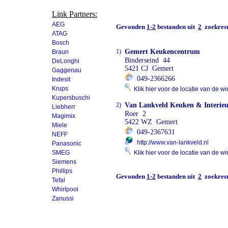
Link Partners:
AEG
Gevonden
1-2
bestanden uit
2
zoekresu
ATAG
Bosch
1)
Gemert Keukencentrum
Braun
Binderseind 44
DeLonghi
5421 CJ Gemert
Gaggenau
049-2366266
Indesit
Krups
Klik hier voor de locatie van de wi
Kupersbuschi
2)
Van Lankveld Keuken & Interie
Liebherr
Roer 2
Magimix
5422 WZ Gemert
Miele
049-2367631
NEFF
http://www.van-lankveld.nl
Panasonic
SMEG
Klik hier voor de locatie van de wi
Siemens
Phillips
Gevonden
1-2
bestanden uit
2
zoekresu
Tefal
Whirlpool
Zanussi