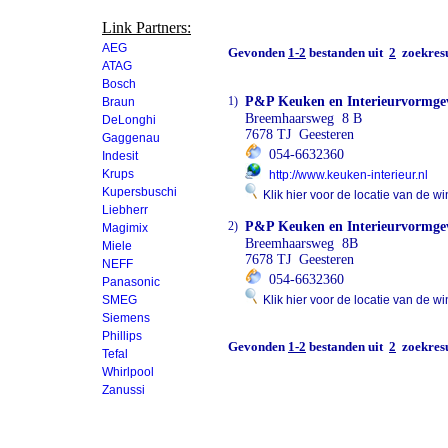
Link Partners:
AEG
Gevonden
1-2
bestanden uit
2
zoekresu
ATAG
Bosch
1)
P&P Keuken en Interieurvormge
Braun
Breemhaarsweg 8 B
DeLonghi
7678 TJ Geesteren
Gaggenau
054-6632360
Indesit
Krups
http://www.keuken-interieur.nl
Kupersbuschi
Klik hier voor de locatie van de wi
Liebherr
2)
P&P Keuken en Interieurvormge
Magimix
Breemhaarsweg 8B
Miele
7678 TJ Geesteren
NEFF
054-6632360
Panasonic
SMEG
Klik hier voor de locatie van de wi
Siemens
Phillips
Gevonden
1-2
bestanden uit
2
zoekresu
Tefal
Whirlpool
Zanussi