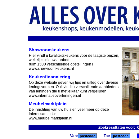
Showroomkeukens
Hier vindt u kwaliteitskeukens voor de laagste prijzen,
wekelijks nieuw aanbod,
ruim 1500 verschillende opstellingen !
www.showroomkeukens.nl
Keukenfinanciering
Op deze website geven wij tips en uitleg over diverse
leningsvormen. Ook vindt u verschillende aanbieders
van leningen die u met elkaar kunt vergelijken.
www.informatieoverleningen.nl
Meubelmarktplein
De inrichting van uw huis en veel meer op deze
interessante site.
www.meubelmarktplein.nl
Zoekresultaten voor: 
Van:
Tot: