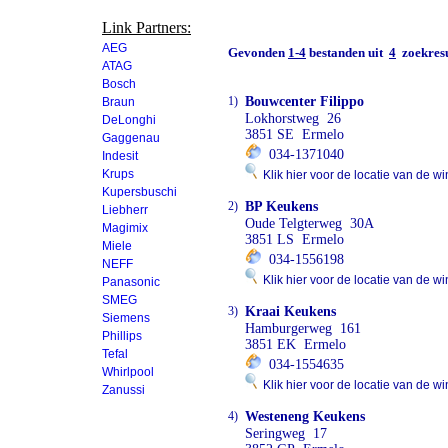
Link Partners:
AEG
Gevonden
1-4
bestanden uit
4
zoekresu
ATAG
Bosch
1)
Bouwcenter Filippo
Braun
Lokhorstweg 26
DeLonghi
3851 SE Ermelo
Gaggenau
034-1371040
Indesit
Krups
Klik hier voor de locatie van de wi
Kupersbuschi
2)
BP Keukens
Liebherr
Oude Telgterweg 30A
Magimix
3851 LS Ermelo
Miele
034-1556198
NEFF
Klik hier voor de locatie van de wi
Panasonic
SMEG
3)
Kraai Keukens
Siemens
Hamburgerweg 161
Phillips
3851 EK Ermelo
Tefal
034-1554635
Whirlpool
Klik hier voor de locatie van de wi
Zanussi
4)
Westeneng Keukens
Seringweg 17