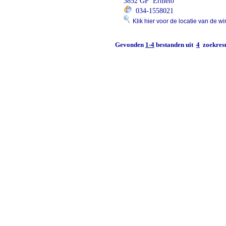
3852 GP Ermelo
034-1558021
Klik hier voor de locatie van de wi
Gevonden
1-4
bestanden uit
4
zoekresu