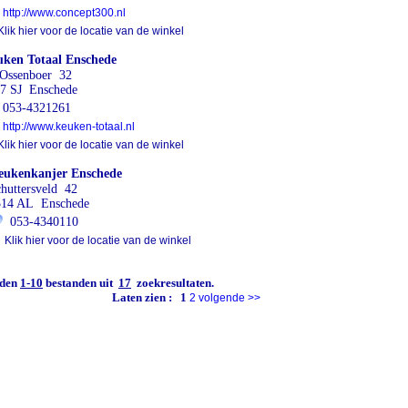
http://www.concept300.nl
lik hier voor de locatie van de winkel
ken Totaal Enschede
Ossenboer 32
7 SJ Enschede
053-4321261
http://www.keuken-totaal.nl
lik hier voor de locatie van de winkel
eukenkanjer Enschede
huttersveld 42
514 AL Enschede
053-4340110
Klik hier voor de locatie van de winkel
den
1-10
bestanden uit
17
zoekresultaten.
Laten zien :
1
2
volgende
>>