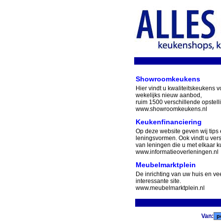
Showroomkeukens
Hier vindt u kwaliteitskeukens v
wekelijks nieuw aanbod,
ruim 1500 verschillende opstell
www.showroomkeukens.nl
Keukenfinanciering
Op deze website geven wij tips 
leningsvormen. Ook vindt u ver
van leningen die u met elkaar ku
www.informatieoverleningen.nl
Meubelmarktplein
De inrichting van uw huis en v
interessante site.
www.meubelmarktplein.nl
Van: