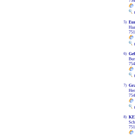
754
K
5)
Eur
Haa
751
K
6)
Geb
Bur
754
K
7)
Gr
Hen
754
K
8)
KE
Sch
751