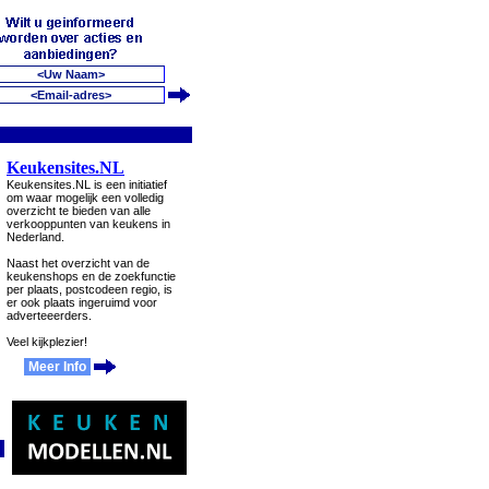
Keukensites.NL
Keukensites.NL is een initiatief
om waar mogelijk een volledig
overzicht te bieden van alle
verkooppunten van keukens in
Nederland.
Naast het overzicht van de
keukenshops en de zoekfunctie
per plaats, postcodeen regio, is
er ook plaats ingeruimd voor
adverteeerders.
Veel kijkplezier!
Meer Info