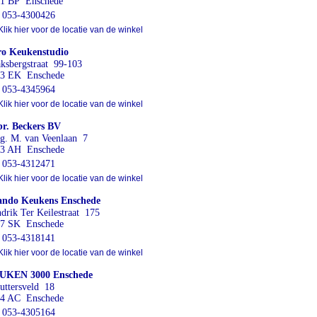
1 BP Enschede
053-4300426
lik hier voor de locatie van de winkel
o Keukenstudio
ksbergstraat 99-103
3 EK Enschede
053-4345964
lik hier voor de locatie van de winkel
r. Beckers BV
g. M. van Veenlaan 7
3 AH Enschede
053-4312471
lik hier voor de locatie van de winkel
ando Keukens Enschede
drik Ter Keilestraat 175
7 SK Enschede
053-4318141
lik hier voor de locatie van de winkel
UKEN 3000 Enschede
uttersveld 18
4 AC Enschede
053-4305164