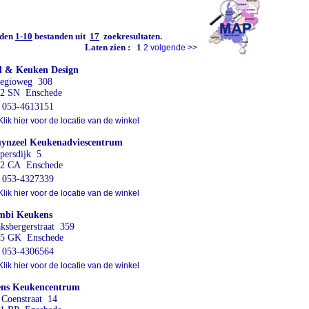
den
1-10
bestanden uit
17
zoekresultaten.
Laten zien :
1
2
volgende
>>
d & Keuken Design
egioweg 308
2 SN Enschede
053-4613151
lik hier voor de locatie van de winkel
ynzeel Keukenadviescentrum
persdijk 5
2 CA Enschede
053-4327339
lik hier voor de locatie van de winkel
mbi Keukens
ksbergerstraat 359
45 GK Enschede
053-4306564
lik hier voor de locatie van de winkel
ens Keukencentrum
. Coenstraat 14