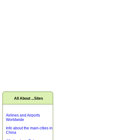
All About ...Sites
Airlines and Airports
Worldwide
Info about the main-cities in
China