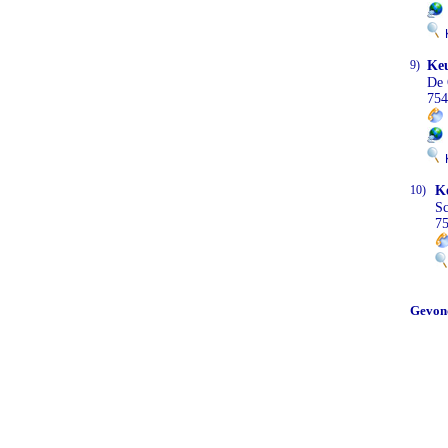
K
9)
Keu
De 
754
K
10)
K
Sc
7
Gevon