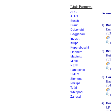
Link Partners:
AEG
Gevon
ATAG
Bosch
1)
Ba
Braun
Eur
DeLonghi
753
Gaggenau
Indesit
Krups
K
Kupersbuschi
2)
Bru
Liebherr
Kui
Magimix
751
Miele
NEFF
K
Panasonic
SMEG
3)
Co
Siemens
Haa
Phillips
75
Tefal
Whirlpool
K
Zanussi
4)
De
J.P