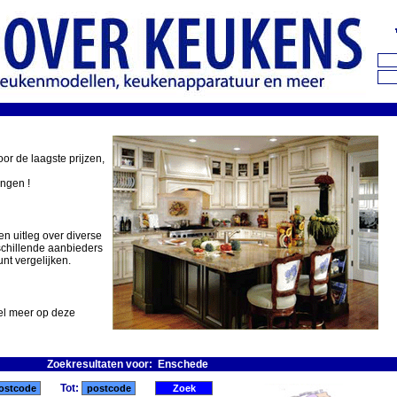
oor de laagste prijzen,
ingen !
en uitleg over diverse
schillende aanbieders
nt vergelijken.
eel meer op deze
Zoekresultaten voor: Enschede
Tot: