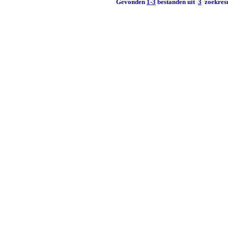
Gevonden
1-3
bestanden uit
3
zoekresu