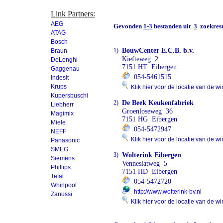
Link Partners:
AEG
Gevonden
1-3
bestanden uit
3
zoekresu
ATAG
Bosch
1)
BouwCenter E.C.B. b.v.
Braun
Kiefteweg 2
DeLonghi
7151 HT Eibergen
Gaggenau
054-5461515
Indesit
Krups
Klik hier voor de locatie van de wi
Kupersbuschi
2)
De Beek Keukenfabriek
Liebherr
Groenloseweg 36
Magimix
7151 HG Eibergen
Miele
054-5472947
NEFF
Klik hier voor de locatie van de wi
Panasonic
SMEG
3)
Wolterink Eibergen
Siemens
Venneslatweg 5
Phillips
7151 HD Eibergen
Tefal
054-5472720
Whirlpool
http://www.wolterink-bv.nl
Zanussi
Klik hier voor de locatie van de wi