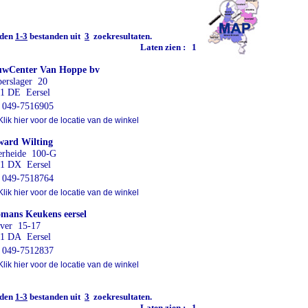
den
1-3
bestanden uit
3
zoekresultaten.
Laten zien :
1
uwCenter Van Hoppe bv
erslager 20
1 DE Eersel
049-7516905
lik hier voor de locatie van de winkel
ard Wilting
rheide 100-G
1 DX Eersel
049-7518764
lik hier voor de locatie van de winkel
mans Keukens eersel
ver 15-17
1 DA Eersel
049-7512837
lik hier voor de locatie van de winkel
den
1-3
bestanden uit
3
zoekresultaten.
Laten zien :
1