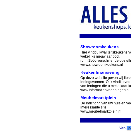
Showroomkeukens
Hier vindt u kwaliteitskeukens v
wekelijks nieuw aanbod,
ruim 1500 verschillende opstell
www.showroomkeukens.nl
Keukenfinanciering
Op deze website geven wij tips 
leningsvormen. Ook vindt u ver
van leningen die u met elkaar ku
www.informatieoverleningen.nl
Meubelmarktplein
De inrichting van uw huis en v
interessante site.
www.meubelmarktplein.nl
Van: