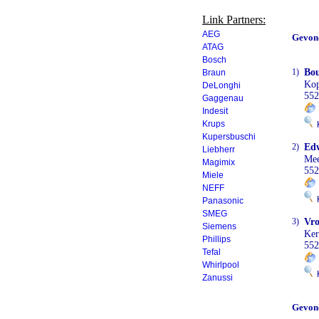
Link Partners:
AEG
Gevon
ATAG
Bosch
1)
Bo
Braun
Kop
DeLonghi
552
Gaggenau
Indesit
Krups
K
Kupersbuschi
2)
Edw
Liebherr
Mee
Magimix
552
Miele
NEFF
K
Panasonic
SMEG
3)
Vro
Siemens
Ker
Phillips
552
Tefal
Whirlpool
K
Zanussi
Gevon