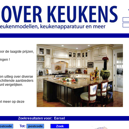
oor de laagste prijzen,
ingen !
en uitleg over diverse
schillende aanbieders
nt vergelijken.
eel meer op deze
Zoekresultaten voor: Eersel
Tot: