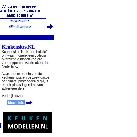
Keukensites.NL
Keukensites.NL is een initiatief
om waar mogelijk een volledig
overzicht te bieden van alle
verkooppunten van keukens in
Nederland.
Naast het overzicht van de
keukenshops en de zoekfunctie
per plaats, postcodeen regio, is
er ook plaats ingeruimd voor
adverteeerders.
Veel kijkplezier!
Meer Info