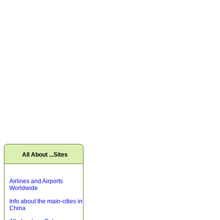
All About ...Sites
Airlines and Airports
Worldwide
Info about the main-cities in
China