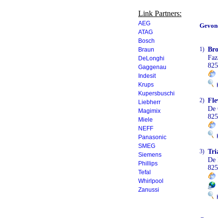
Link Partners:
AEG
Gevon
ATAG
Bosch
1)
Bro
Braun
Faz
DeLonghi
825
Gaggenau
Indesit
Krups
K
Kupersbuschi
2)
Fle
Liebherr
De 
Magimix
825
Miele
NEFF
K
Panasonic
SMEG
3)
Tri
Siemens
De
Phillips
825
Tefal
Whirlpool
Zanussi
K