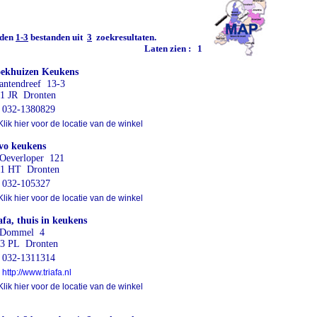
den
1-3
bestanden uit
3
zoekresultaten.
Laten zien :
1
ekhuizen Keukens
antendreef 13-3
1 JR Dronten
032-1380829
lik hier voor de locatie van de winkel
vo keukens
Oeverloper 121
1 HT Dronten
032-105327
lik hier voor de locatie van de winkel
afa, thuis in keukens
 Dommel 4
3 PL Dronten
032-1311314
http://www.triafa.nl
lik hier voor de locatie van de winkel