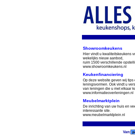
Showroomkeukens
Hier vindt u kwaliteitskeukens v
wekelijks nieuw aanbod,
ruim 1500 verschillende opstell
www.showroomkeukens.nl
Keukenfinanciering
Op deze website geven wij tips 
leningsvormen. Ook vindt u ver
van leningen die u met elkaar ku
www.informatieoverleningen.nl
Meubelmarktplein
De inrichting van uw huis en v
interessante site.
www.meubelmarktplein.nl
Van: