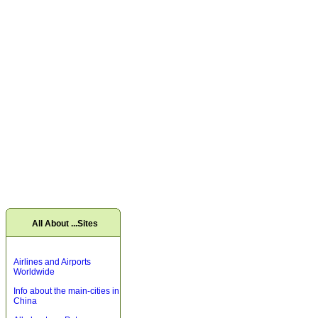
All About ...Sites
Airlines and Airports
Worldwide
Info about the main-cities in
China