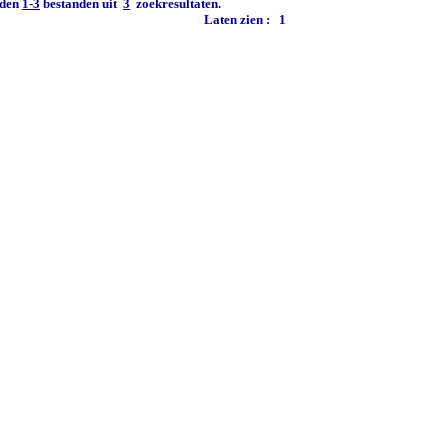
den
1-3
bestanden uit
3
zoekresultaten.
Laten zien :
1