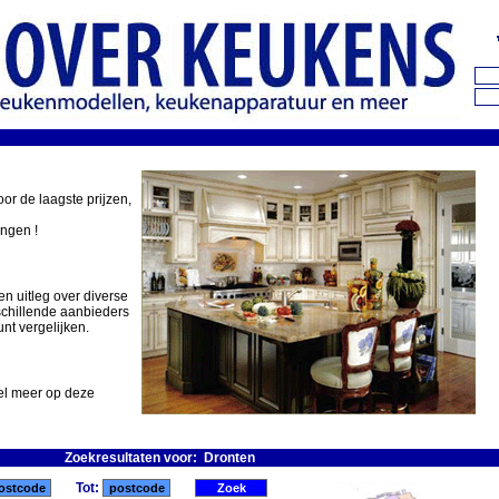
oor de laagste prijzen,
ingen !
en uitleg over diverse
schillende aanbieders
nt vergelijken.
eel meer op deze
Zoekresultaten voor: Dronten
Tot: