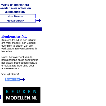
Keukensites.NL
Keukensites.NL is een initiatief
om waar mogelijk een volledig
overzicht te bieden van alle
verkooppunten van keukens in
Nederland.
Naast het overzicht van de
keukenshops en de zoekfunctie
per plaats, postcodeen regio, is
er ook plaats ingeruimd voor
adverteeerders.
Veel kijkplezier!
Meer Info