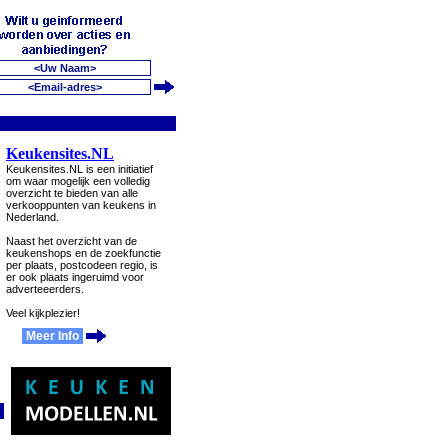
Keukensites.NL
Keukensites.NL is een initiatief
om waar mogelijk een volledig
overzicht te bieden van alle
verkooppunten van keukens in
Nederland.
Naast het overzicht van de
keukenshops en de zoekfunctie
per plaats, postcodeen regio, is
er ook plaats ingeruimd voor
adverteeerders.
Veel kijkplezier!
Meer Info