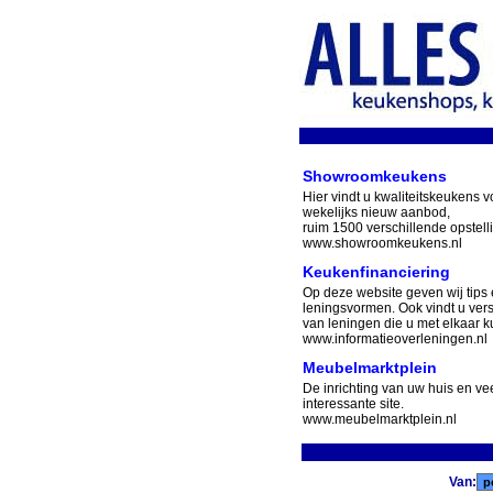
Showroomkeukens
Hier vindt u kwaliteitskeukens v
wekelijks nieuw aanbod,
ruim 1500 verschillende opstell
www.showroomkeukens.nl
Keukenfinanciering
Op deze website geven wij tips 
leningsvormen. Ook vindt u ver
van leningen die u met elkaar ku
www.informatieoverleningen.nl
Meubelmarktplein
De inrichting van uw huis en v
interessante site.
www.meubelmarktplein.nl
Van: