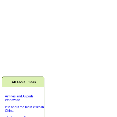
All About ...Sites
Airlines and Airports
Worldwide
Info about the main-cities in
China