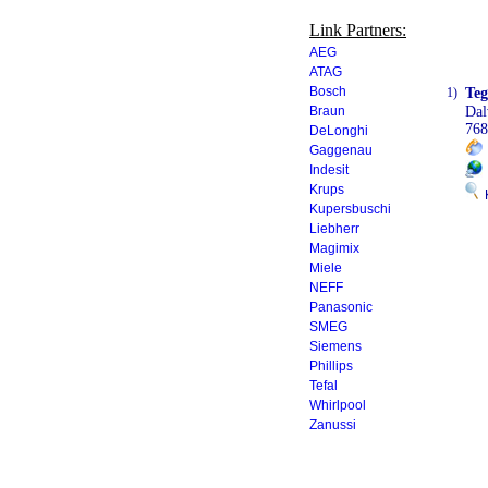
Link Partners:
AEG
ATAG
Bosch
1)
Teg
Braun
Dal
768
DeLonghi
Gaggenau
Indesit
Krups
K
Kupersbuschi
Liebherr
Magimix
Miele
NEFF
Panasonic
SMEG
Siemens
Phillips
Tefal
Whirlpool
Zanussi