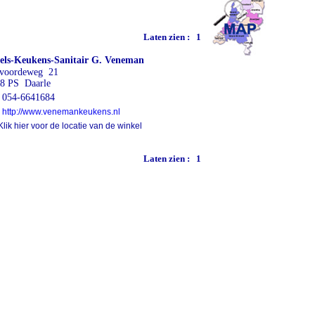
Laten zien :
1
els-Keukens-Sanitair G. Veneman
voordeweg 21
8 PS Daarle
054-6641684
http://www.venemankeukens.nl
lik hier voor de locatie van de winkel
Laten zien :
1