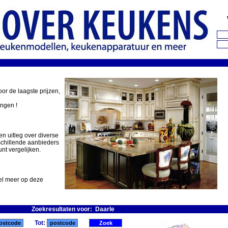
oor de laagste prijzen,
ingen !
en uitleg over diverse
schillende aanbieders
nt vergelijken.
eel meer op deze
Zoekresultaten voor: Daarle
Tot: