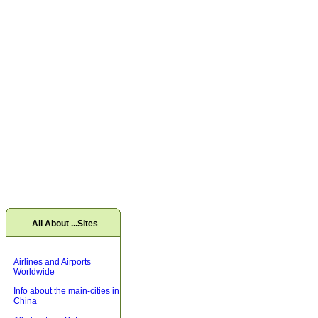
All About ...Sites
Airlines and Airports
Worldwide
Info about the main-cities in
China