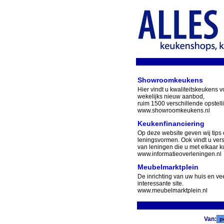
Showroomkeukens
Hier vindt u kwaliteitskeukens v
wekelijks nieuw aanbod,
ruim 1500 verschillende opstell
www.showroomkeukens.nl
Keukenfinanciering
Op deze website geven wij tips 
leningsvormen. Ook vindt u ver
van leningen die u met elkaar ku
www.informatieoverleningen.nl
Meubelmarktplein
De inrichting van uw huis en v
interessante site.
www.meubelmarktplein.nl
Van: