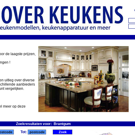
oor de laagste prijzen,
ingen !
en uitleg over diverse
schillende aanbieders
nt vergelijken.
eel meer op deze
Zoekresultaten voor: Brantgum
Tot: