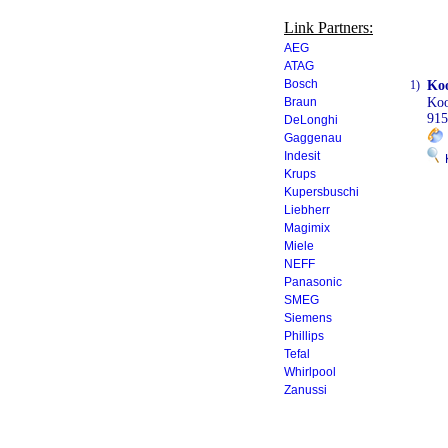
Link Partners:
AEG
ATAG
Bosch
1)
Koo
Braun
Ko
915
DeLonghi
Gaggenau
Indesit
K
Krups
Kupersbuschi
Liebherr
Magimix
Miele
NEFF
Panasonic
SMEG
Siemens
Phillips
Tefal
Whirlpool
Zanussi