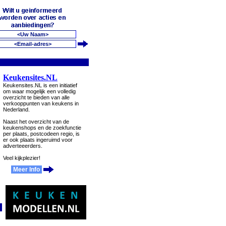
Keukensites.NL
Keukensites.NL is een initiatief
om waar mogelijk een volledig
overzicht te bieden van alle
verkooppunten van keukens in
Nederland.
Naast het overzicht van de
keukenshops en de zoekfunctie
per plaats, postcodeen regio, is
er ook plaats ingeruimd voor
adverteeerders.
Veel kijkplezier!
Meer Info