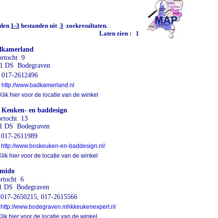
den
1-3
bestanden uit
3
zoekresultaten.
Laten zien :
1
dkamerland
rtocht 9
1 DS Bodegraven
017-2612496
http://www.badkamerland.nl
lik hier voor de locatie van de winkel
 Keuken- en baddesign
rtocht 13
1 DS Bodegraven
017-2611989
http://www.boskeuken-en-baddesign.nl/
lik hier voor de locatie van de winkel
mido
rtocht 6
1 DS Bodegraven
17-2650215, 017-2615566
http://www.bodegraven.mhkkeukenexpert.nl
ik hier voor de locatie van de winkel