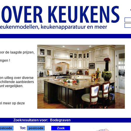
oor de laagste prijzen,
ingen !
en uitleg over diverse
schillende aanbieders
nt vergelijken.
eel meer op deze
Zoekresultaten voor: Bodegraven
Tot: