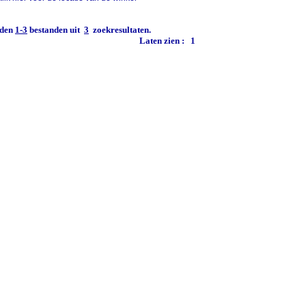
den
1-3
bestanden uit
3
zoekresultaten.
Laten zien :
1