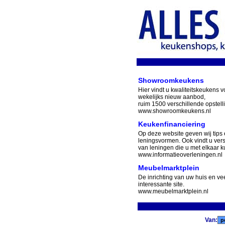
Showroomkeukens
Hier vindt u kwaliteitskeukens v
wekelijks nieuw aanbod,
ruim 1500 verschillende opstell
www.showroomkeukens.nl
Keukenfinanciering
Op deze website geven wij tips 
leningsvormen. Ook vindt u ver
van leningen die u met elkaar ku
www.informatieoverleningen.nl
Meubelmarktplein
De inrichting van uw huis en v
interessante site.
www.meubelmarktplein.nl
Van: