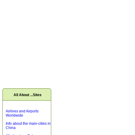
All About ...Sites
Airlines and Airports
Worldwide
Info about the main-cities in
China