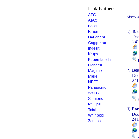
Link Partners:
AEG
Gevon
ATAG
Bosch
1)
Ba
Braun
Doo
DeLonghi
241
Gaggenau
Indesit
Krups
Kupersbuschi
K
Liebherr
2)
Bos
Magimix
Doo
Miele
241
NEFF
Panasonic
SMEG
Siemens
K
Phillips
3)
For
Tefal
Doo
Whirlpool
241
Zanussi
0
Kl