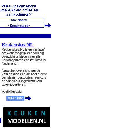
Keukensites.NL
Keukensites.NL is een initiatief
om waar mogelijk een volledig
overzicht te bieden van alle
verkooppunten van keukens in
Nederland.
Naast het overzicht van de
keukenshops en de zoekfunctie
per plaats, postcodeen regio, is
er ook plaats ingeruimd voor
adverteeerders.
Veel kijkplezier!
Meer Info