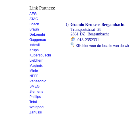
Link Partners:
AEG
ATAG
Bosch
1)
Grando Keukens Bergambacht
Braun
Transportstraat 28
2861 DZ Bergambacht
DeLonghi
Gaggenau
018-2352331
Indesit
Klik hier voor de locatie van de wi
Krups
Kupersbuschi
Liebherr
Magimix
Miele
NEFF
Panasonic
SMEG
Siemens
Phillips
Tefal
Whirlpool
Zanussi