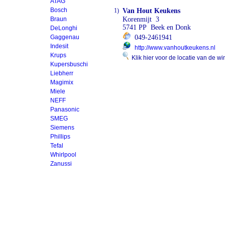
ATAG
Bosch
1)
Van Hout Keukens
Braun
Korenmijt 3
5741 PP Beek en Donk
DeLonghi
Gaggenau
049-2461941
Indesit
http://www.vanhoutkeukens.nl
Krups
Klik hier voor de locatie van de wi
Kupersbuschi
Liebherr
Magimix
Miele
NEFF
Panasonic
SMEG
Siemens
Phillips
Tefal
Whirlpool
Zanussi