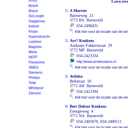
ATAG
Laten zie
Bosch
1)
A Morren
Braun
Barnseweg 21
DeLonghi
3773 BA Barneveld
Gaggenau
034-2490431
Indesit
Krups
Klik hier voor de locatie van de wi
Kupersbuschi
2)
Arr? Keukens
Liebherr
Anthonie Fokkerstraat 29
Magimix
3772 MP Barneveld
Miele
034-2423334
NEFF
http://www.arrekeukens.nl
Panasonic
SMEG
Klik hier voor de locatie van de wi
Siemens
3)
Avlieba
Phillips
Bellstraat 10
Tefal
3771 AH Barneveld
Whirlpool
034-2422394
Zanussi
Klik hier voor de locatie van de wi
4)
Bert Dokter Keukens
Energieweg 4
3771 NA Barneveld
034-2405070, 034-2400111
Klik hier voor de locatie van de wi