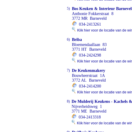
5)
Bos Keuken & Interieur Barneve
Anthonie Fokkerstraat 8
3772 MR Barneveld
034-2413261
Klik hier voor de locatie van de wi
6)
Briba
Bloemendaallaan 83
3771 HT Barneveld
034-2424298
Klik hier voor de locatie van de wi
7)
De Keukenmakery
Bouwheerstraat 1A
3772 AL Barneveld
034-2414200
Klik hier voor de locatie van de wi
8)
De Mulderij Keukens - Kachels &
Nijverheidsweg 1
3771 ME Barneveld
034-2413318
Klik hier voor de locatie van de wi