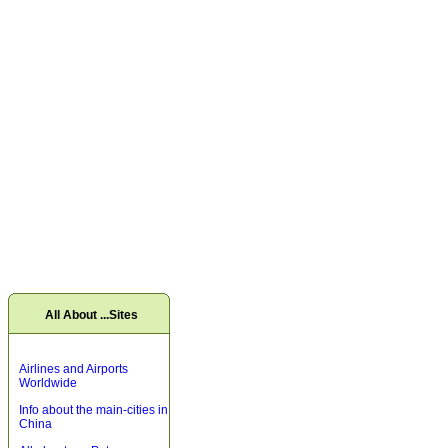
All About ...Sites
Airlines and Airports
Worldwide
Info about the main-cities in
China