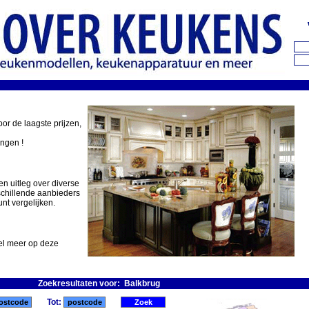
oor de laagste prijzen,
ingen !
en uitleg over diverse
schillende aanbieders
nt vergelijken.
eel meer op deze
Zoekresultaten voor: Balkbrug
Tot: