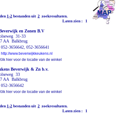
den
1-2
bestanden uit
2
zoekresultaten.
Laten zien :
1
Beverwijk en Zonen B.V
lseweg 31-33
7 AA Balkbrug
052-3656642, 052-3656641
http://www.beverwijkkeukens.nl
lik hier voor de locatie van de winkel
kens Beverwijk & Zn b.v.
olseweg 33
7 AA Balkbrug
052-3656642
lik hier voor de locatie van de winkel
den
1-2
bestanden uit
2
zoekresultaten.
Laten zien :
1