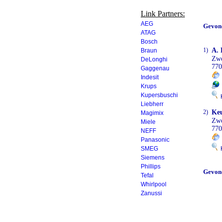
Link Partners:
AEG
Gevon
ATAG
Bosch
1)
A. 
Braun
Zwo
DeLonghi
770
Gaggenau
Indesit
Krups
Kupersbuschi
K
Liebherr
2)
Keu
Magimix
Zw
Miele
770
NEFF
Panasonic
SMEG
K
Siemens
Phillips
Gevon
Tefal
Whirlpool
Zanussi