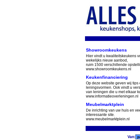
Showroomkeukens
Hier vindt u kwaliteitskeukens v
wekelijks nieuw aanbod,
ruim 1500 verschillende opstell
www.showroomkeukens.nl
Keukenfinanciering
Op deze website geven wij tips 
leningsvormen. Ook vindt u ver
van leningen die u met elkaar ku
www.informatieoverleningen.nl
Meubelmarktplein
De inrichting van uw huis en v
interessante site.
www.meubelmarktplein.nl
Van: