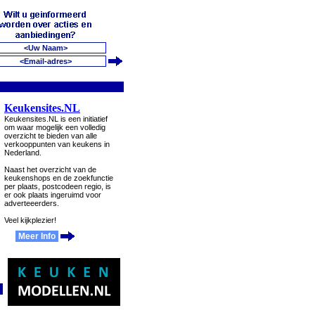
Keukensites.NL
Keukensites.NL is een initiatief
om waar mogelijk een volledig
overzicht te bieden van alle
verkooppunten van keukens in
Nederland.
Naast het overzicht van de
keukenshops en de zoekfunctie
per plaats, postcodeen regio, is
er ook plaats ingeruimd voor
adverteeerders.
Veel kijkplezier!
Meer Info